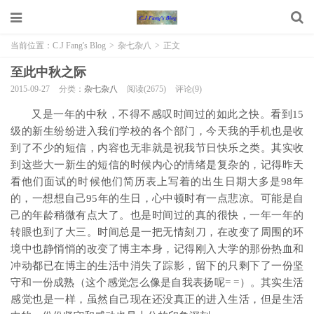
当前位置：
C.J Fang's Blog
>
杂七杂八
>
正文
至此中秋之际
2015-09-27
分类：
杂七杂八
阅读(2675)
评论(9)
又是一年的中秋，不得不感叹时间过的如此之快。看到15
级的新生纷纷进入我们学校的各个部门，今天我的手机也是收
到了不少的短信，内容也无非就是祝我节日快乐之类。其实收
到这些大一新生的短信的时候内心的情绪是复杂的，记得昨天
看他们面试的时候他们简历表上写着的出生日期大多是98年
的，一想想自己95年的生日，心中顿时有一点悲凉。可能是自
己的年龄稍微有点大了。也是时间过的真的很快，一年一年的
转眼也到了大三。时间总是一把无情刻刀，在改变了周围的环
境中也静悄悄的改变了博主本身，记得刚入大学的那份热血和
冲动都已在博主的生活中消失了踪影，留下的只剩下了一份坚
守和一份成熟（这个感觉怎么像是自我表扬呢= =）。其实生活
感觉也是一样，虽然自己现在还没真正的进入生活，但是生活