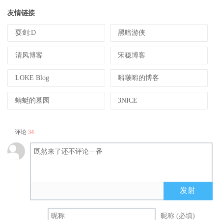
友情链接
耍剑:D
黑暗游侠
清风博客
宋稳博客
LOKE Blog
嘚啵嘚的博客
蜻蜓的墓园
3NICE
评论
34
发射
昵称 (必填)