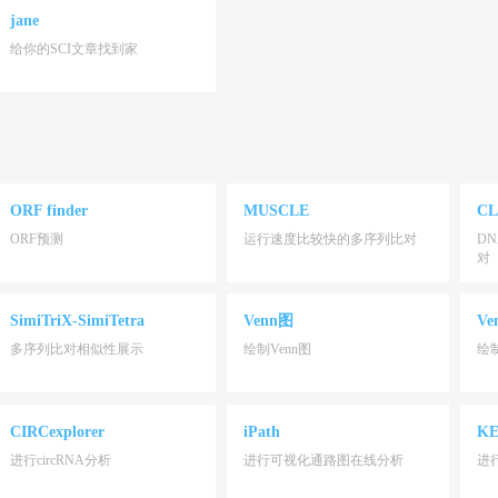
jane
给你的SCI文章找到家
ORF finder
MUSCLE
CL
ORF预测
运行速度比较快的多序列比对
D
对
SimiTriX-SimiTetra
Venn图
Ve
多序列比对相似性展示
绘制Venn图
绘制
CIRCexplorer
iPath
K
进行circRNA分析
进行可视化通路图在线分析
进