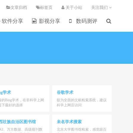
文章归档
标签页
关于小站
关注我们
软件分享
影视分享
数码测评
ng学术
谷歌学术
毒的Bing学术，在非科学上网
较为全面的文献检索系统，建议
提下最好的选择
科学上网后访问
西壮族自治区图书馆
未名学术搜索
NKI、万方数据、高级期刊数
北京大学图书馆检索，感觉跟百