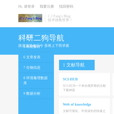
1 文献导航
Hi, 请登录
我要注册
找回密码
2 电子书
C.J Fang's Blog
技术拯救世界！
3 数据库
科研二狗导航
4 基金
路漫漫其修远兮 吾将上下而求索
5 科研探讨
6 文章发表
1 文献导航
7 生物信息
8 环境毒理数据
SCI-HUB
库
SCI-HUB一个来自俄罗斯的文献
下载神器
9 数据分析
Web of knowledge
文献可视化、学渣成长的快速之