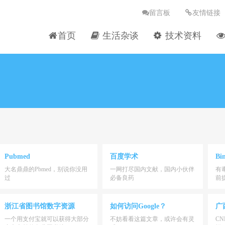
留言板
友情链接
首页
生活杂谈
技术资料
Pubmed
百度学术
Bi
大名鼎鼎的Pbmed，别说你没用
一网打尽国内文献，国内小伙伴
有
过
必备良药
前
浙江省图书馆数字资源
如何访问Google？
广
一个用支付宝就可以获得大部分
不妨看看这篇文章，或许会有灵
C