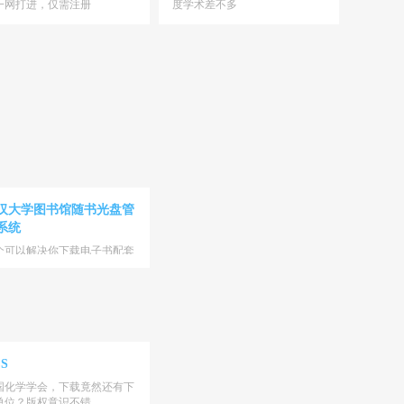
一网打进，仅需注册
度学术差不多
汉大学图书馆随书光盘管
系统
个可以解决你下载电子书配套
D的好地方
S
国化学学会，下载竟然还有下
单位？版权意识不错