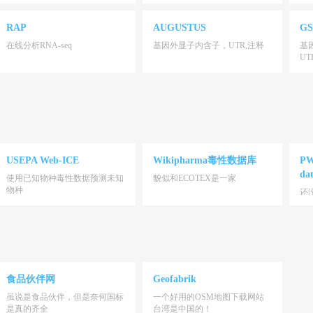
RAP
AUGUSTUS
GS
在线分析RNA-seq
基因外显子内含子，UTR,注释
基
UT
USEPA Web-ICE
Wikipharma毒性数据库
PW
da
使用已知物种毒性数据预测未知
貌似和ECOTEX是一家
物种
还
食品伙伴网
Geofabrik
虽说是食品伙伴，但是奈何国标
一个好用的OSM地图下载网站
是真的齐全
台湾是中国的！