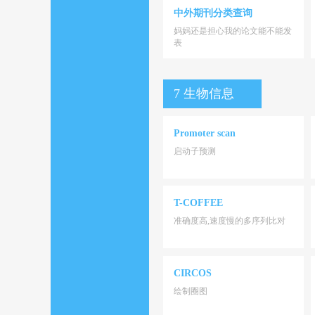
中外期刊分类查询
妈妈还是担心我的论文能不能发
表
7 生物信息
Promoter scan
启动子预测
T-COFFEE
准确度高,速度慢的多序列比对
CIRCOS
绘制圈图