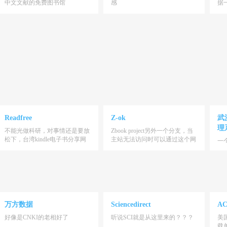
中文文献的免费图书馆
感
据
Readfree
Z-ok
武
理
不能光做科研，对事情还是要放
Zbook project另外一个分支，当
松下，台湾kindle电子书分享网
主站无法访问时可以通过这个网
一
站
站访问
C
万方数据
Sciencedirect
AC
好像是CNKI的老相好了
听说SCI就是从这里来的？？？
美
载