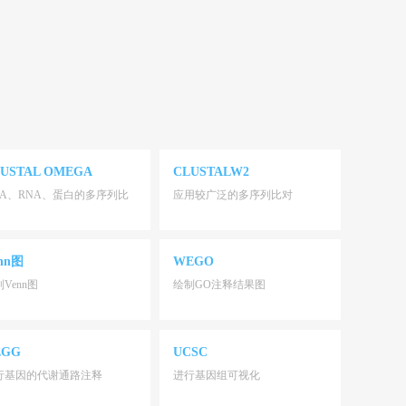
USTAL OMEGA
CLUSTALW2
NA、RNA、蛋白的多序列比
应用较广泛的多序列比对
nn图
WEGO
Venn图
绘制GO注释结果图
EGG
UCSC
行基因的代谢通路注释
进行基因组可视化