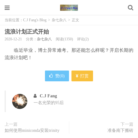
当前位置：
C.J Fang's Blog
>
杂七杂八
>
正文
流浪计划正式开始
2020-12-21
分类：
杂七杂八
阅读(1350)
评论(2)
临近毕业，博士异常难考。那还能怎么样呢？开启长期的
流浪计划吧！
赞(
0
)
打赏
C.J Fang
一名光荣的95后
上一篇
下一篇
如何使用miniconda安装trinity
准备南下搬砖