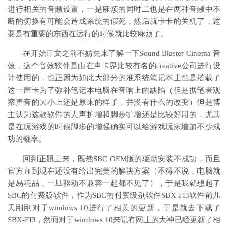
进行相关的音频设置，一是麻烦的同时二也是在两种音频中不
断的切换有可能会造成系统的假死，然后就卡卡的关机了，这
要是有重要的东西在运行的时候就比较麻烦了。
在开始正文之前不妨先来了解一下Sound Blaster Cinema 音
效，这个音效软件是由在声卡界比较有名的creative公司进行设
计使用的，也正因为如此大部分的准系统笔记本上也是搭载了
这一声卡为了弥补笔记本电脑在音响上的缺陷（但是据笔者观
察声音的大小上还是原来的样子，并没有什么的改变）但是博
主认为这款软件的人声扩增和脚步扩增还是比较好用的，尤其
是在玩游戏的时候脚步的增强确实可以给游戏玩家增加不少成
功的概率。
回到正题上来，既然SBC OEM版的驱动安装不成功，而且
官方直到现在还没有给出完美的解决方案（不得不说，电脑就
是易耗品，一旦驱动不兼容一起都不见了），于是我就想起了
SBC的付费版软件，作为SBC的付费级别软件SBX-FI3软件前几
天刚刚对于windows 10进行了相关的更新，于是就去下载了
SBX-FI3，然而对于windows 10来说有网上的大神已经更新了相