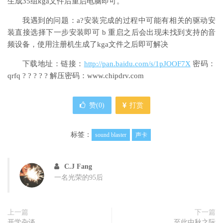
生成35组kga文件后重启电脑即可。
我遇到的问题：a?安装完成的过程中可能有相关的驱动安
装直接选择下一步安装即可 b 重启之后会出现未找到支持的音
频设备，使用注册机生成了kga文件之后即可解决
下载地址：链接：
http://pan.baidu.com/s/1pJOOF7X
密码：
qrfq ? ? ? ? ? 解压密码：www.chipdrv.com
赞(
0
)
打赏
标签：
sound blaster
声卡
C.J Fang
一名光荣的95后
上一篇
下一篇
开学杂谈
至此中秋之际