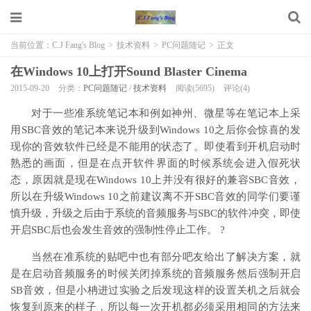
当前位置：
C.J Fang's Blog
>
技术资料
>
PC问题随记
>
正文
在Windows 10上打开Sound Blaster Cinema
2015-09-20
分类：
PC问题随记
/
技术资料
阅读(5695)
评论(4)
对于一些准系统笔记本和例如神州、微星等在笔记本上采
用SBC音效的笔记本来说升级到Windows 10之后你会惊喜的发
现你的音效软件已经是不能用的状态了。即使看到开机启动时
熟悉的画面，但是在点开软件界面的时候系统会进入假死状
态，原因就是现在Windows 10上并没有很好的兼容SBC音效，
所以在升级Windows 10之前建议离不开SBC音效的同学们要谨
慎升级，升级之后由于系统的音频服务与SBC的软件冲突，即使
开启SBC后也会发生音效的强制性停止工作。 ?
当然在准系统的贴吧中也有部分吧友给出了解决方案，就
是在启动音频服务的时候关闭掉系统的音频服务然后强制开启
SB音效，但是小柟进过实验之后发现这样的设置关机之后就会
恢复到原来的样子，所以每一次开机都必须采用相同的方法来