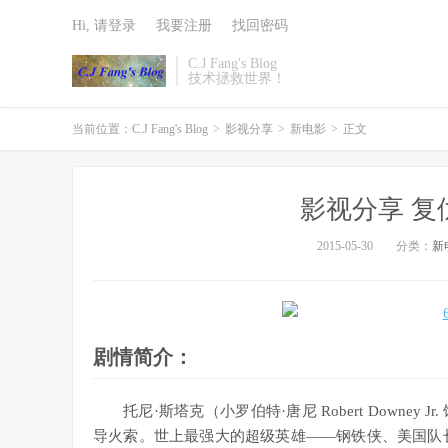
Hi, 请登录
我要注册
找回密码
C.J Fang's Blog
技术拯救世界！
当前位置：
C.J Fang's Blog
>
影视分享
>
新电影
>
正文
影视分享 复
2015-05-30
分类：
新
剧情简介：
托尼·斯塔克（小罗伯特·唐尼 Robert Down
导火索。世上最强大的超级英雄——钢铁侠、美国队长（克里