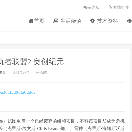
留言板
友情链接
首页
生活杂谈
技术资料
仇者联盟2 奥创纪元
电影
阅读(1977)
评论(0)
ey Jr. 饰）试图重启一个已经废弃的维和项目，不料该项目却成为危机
斯·埃文斯 Chris Evans 饰）、雷神（克里斯·海姆斯沃斯