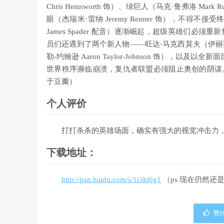
Chris Hemsworth 饰）、绿巨人（马克·鲁弗洛 Mark R
眼（杰瑞米·雷纳 Jeremy Renner 饰），不
James Spader 配音）逐渐崛起，超级英雄们
员们还遇到了两个新人物——旺达·马克西莫夫（伊丽莎白·奥尔
勒-约翰逊 Aaron Taylor-Johnson 饰），以及以全
世界秩序濒临崩溃，复仇者联盟必须阻止奥创的阴谋
于豆瓣）
个人评价
打打杀杀的英雄场面，确实有强大的视觉冲击力
下载地址：
http://pan.baidu.com/s/1i3kt6g1
（ps 现在仍然
赞(