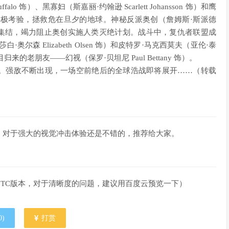
uffalo 饰）、黑寡妇（斯嘉丽·约翰逊 Scarlett Johansson 饰）和鹰
得不接受终极考验，拯救危在旦夕的地球。神秘反派奥创（詹姆斯·斯派德
必须重新集结，竭力阻止奥创实施人类灭绝计划。战斗中，复仇者联盟成
森 Elizabeth Olsen 饰）和皮特罗·马克西莫夫（亚伦·泰
新面目归来的老朋友——幻视（保罗·贝坦尼 Paul Bettany 饰）。
。强敌不断出现，一场空前绝后的全球浩战即将展开……（转载
，对于强大的视觉冲击体验还是不错的，推荐给大家。
还是TC版本，对于清晰度的问题，建议用百度云预览一下）
0
)
打赏