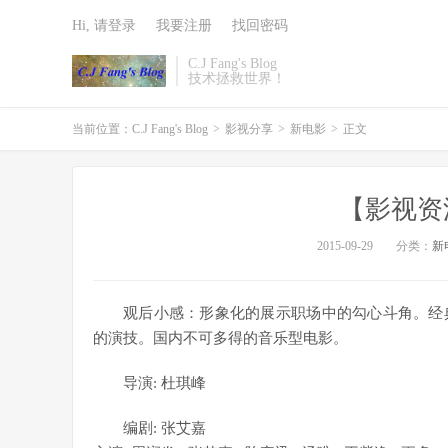
Hi, 请登录
我要注册
找回密码
C.J Fang's Blog
技术拯救世界！
当前位置：
C.J Fang's Blog
>
影视分享
>
新电影
>
正文
【影视资
2015-09-29
分类：
新
观后小感：形象化的展示职场中的勾心斗角。经
的演技。国内不可多得的音乐型电影。
导演: 杜琪峰
编剧: 张艾嘉