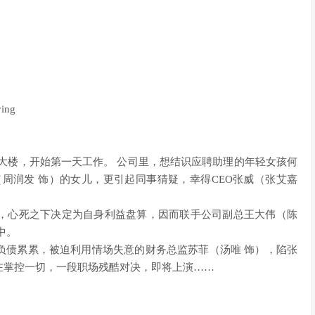
ing
大楼，开始第一天工作。 公司里，想结识应聘助理的年轻女孩何
周润发 饰）的女儿，更引起同事猜疑，幸得CEO张威（张艾嘉
，心死之下决定为自身利益盘算，因而联手公司副总王大伟（陈
中。
负债累累，被迫利用情场失意的财务总监苏菲（汤唯 饰），陷张
在掌控一切，一段职场残酷对决，即将上演……