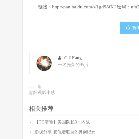
链接：http://pan.baidu.com/s/1gd98fKJ 密码：nm
赞(
C.J Fang
一名光荣的95后
上一篇
港囧观影小感
相关推荐
【TC清晰】美国队长3：内战
影视分享 复仇者联盟2 奥创纪元