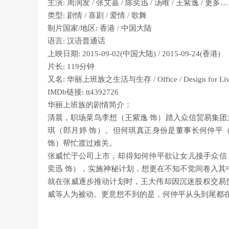
主演: 周润发 / 张艾嘉 / 陈奕迅 / 汤唯 / 王紫逸 / 更多…
类型: 剧情 / 喜剧 / 爱情 / 歌舞
制片国家/地区: 香港 / 中国大陆
语言: 汉语普通话
上映日期: 2015-09-02(中国大陆) / 2015-09-24(香港)
片长: 119分钟
又名: 华丽上班族之生活与生存 / Office / Design for Liv
IMDb链接: tt4392726
华丽上班族的剧情简介：
清晨，职场菜鸟李想（王紫逸 饰）踏入众信贸易集团
琪（郎月婷 饰）。但何琪真正身份是董事长何仲平（
饰）帮忙渡过难关。
张威忙于公司上市，却得知何仲平欲让女儿接手众信
奕迅 饰），实施神秘计划，想更在不知不觉间卷入其
就在张威逐步推动计划时，王大伟却因沉迷股权交易
威等人为被动。更意想不到的是，何仲平从头到尾都