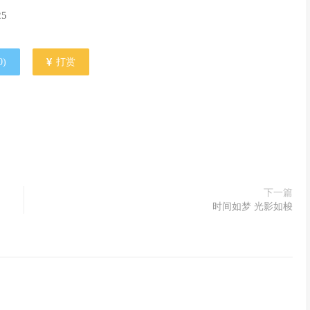
25
0
)
打赏
下一篇
时间如梦 光影如梭