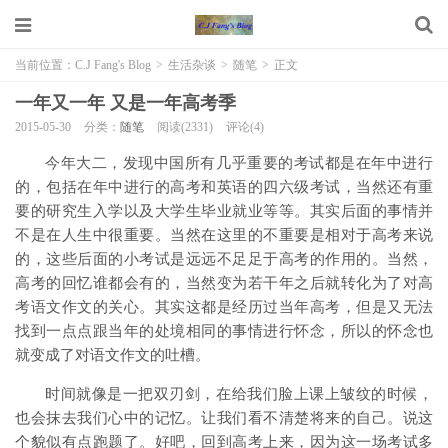
当前位置：
C.J Fang's Blog
>
生活杂谈
>
随笔
>
正文
一年又一年 又是一年高考季
2015-05-30
分类：
随笔
阅读(2331)
评论(4)
今年大二，发现中国所有几乎重要的考试都是在年中进行
的，包括在年中进行的高考和英语的四六级考试，当然还有重
要的研究生入学以及大学生毕业就业等等。其实后面的事情并
不是在人生中很重要。当然在这里的不重要是相对于高考来说
的，这些后面的小考试是远远不足足于高考的作用的。当然，
高考的回忆谁都会有的，当然变为若干年之后就转化为了对高
考语文作文的关心。其实这都是经历过当年高考，但是又无法
找到一点点跟当年的处境相同的事情进行怀念，所以的怀念也
就变成了对语文作文的吐槽。
时间就像是一把双刃剑，在给我们脸上课上皱纹的时候，
也会抹去我们心中的记忆。让我们看不清楚将来的自己。说这
个貌似有点跑题了。好吧，回到高考上来，因为这一场考试多