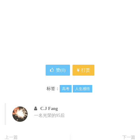
赞(
0
)
打赏
标签：
高考
人生感悟
C.J Fang
一名光荣的95后
上一篇
下一篇