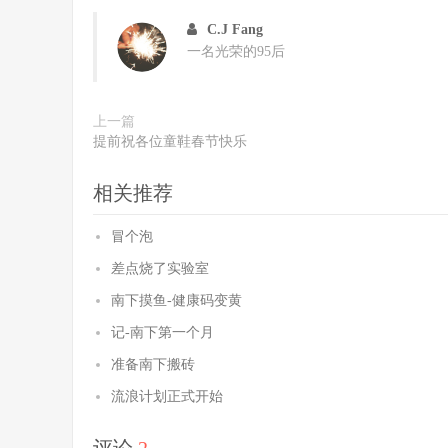
C.J Fang
一名光荣的95后
上一篇
提前祝各位童鞋春节快乐
相关推荐
冒个泡
差点烧了实验室
南下摸鱼-健康码变黄
记-南下第一个月
准备南下搬砖
流浪计划正式开始