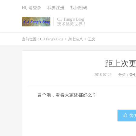
Hi, 请登录
我要注册
找回密码
C.J Fang's Blog
技术拯救世界！
当前位置：
C.J Fang's Blog
>
杂七杂八
>
正文
距上次更
2018-07-24
分类：
杂
冒个泡，看看大家还都好么？
赞(