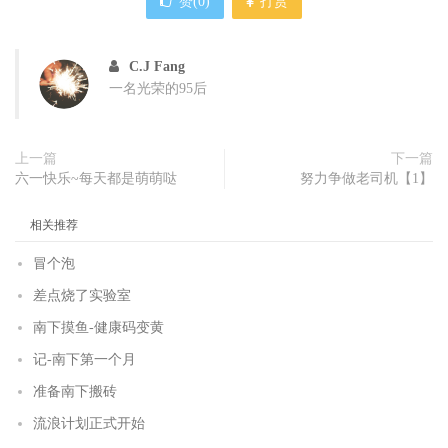
赞(
0
)
打赏
C.J Fang
一名光荣的95后
上一篇
下一篇
六一快乐~每天都是萌萌哒
努力争做老司机【1】
相关推荐
冒个泡
差点烧了实验室
南下摸鱼-健康码变黄
记-南下第一个月
准备南下搬砖
流浪计划正式开始