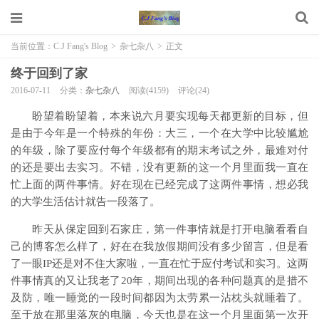
当前位置：
C.J Fang's Blog
>
杂七杂八
>
正文
终于回到了家
2016-07-11
分类：
杂七杂八
阅读(4159)
评论(24)
盼望着盼望着，本来说六月要实现每天都更新的目标，但
是由于今年是一个特殊的年份：大三，一个在大学中比较尴尬
的年级，除了要应付每个年级都有的期末考试之外，最难对付
的还是要出去实习。不错，没有更新的这一个月里面我一直在
忙上面的两件事情。好在现在已经完成了这两件事情，想必我
的大学生活估计就告一段落了。
昨天从保定回到石家庄，第一件事情就是打开电脑看看自
己的博客怎么样了，好在在我放假期间没有多少留言，但是看
了一眼IP还是对不住大家啦，一直在忙于应付考试和实习。这两
件事情真的又让我老了20年，期间出现的各种问题真的是措不
及防，唯一睡觉的一段时间都因为太劳累一沾枕头就睡着了。
至于放在那里落灰的电脑，今天也是在这一个月里面第一次开