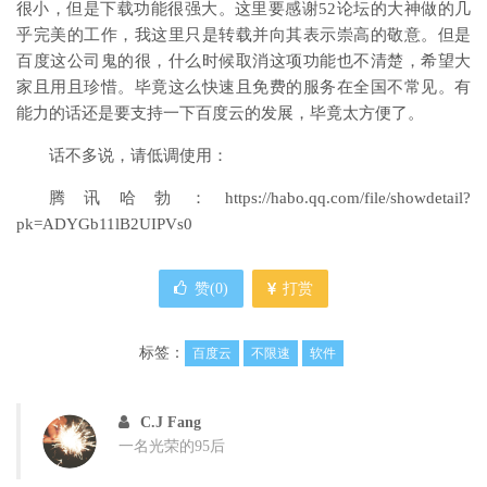
很小，但是下载功能很强大。这里要感谢52论坛的大神做的几
乎完美的工作，我这里只是转载并向其表示崇高的敬意。但是
百度这公司鬼的很，什么时候取消这项功能也不清楚，希望大
家且用且珍惜。毕竟这么快速且免费的服务在全国不常见。有
能力的话还是要支持一下百度云的发展，毕竟太方便了。
话不多说，请低调使用：
腾讯哈勃：https://habo.qq.com/file/showdetail?
pk=ADYGb11lB2UIPVs0
赞(
0
)
打赏
标签：
百度云
不限速
软件
C.J Fang
一名光荣的95后