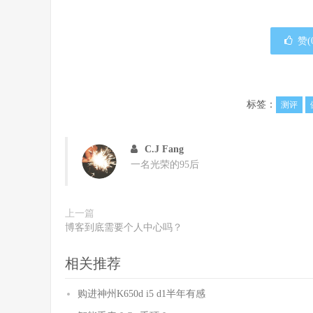
赞(
标签：
测评
C.J Fang
一名光荣的95后
上一篇
博客到底需要个人中心吗？
相关推荐
购进神州K650d i5 d1半年有感