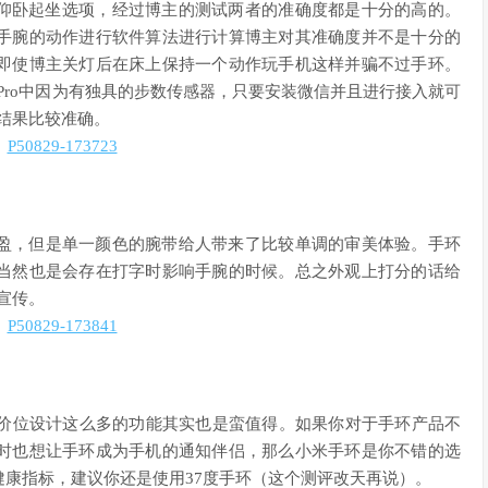
和仰卧起坐选项，经过博主的测试两者的准确度都是十分的高的。
手腕的动作进行软件算法进行计算博主对其准确度并不是十分的
即使博主关灯后在床上保持一个动作玩手机这样并骗不过手环。
Pro中因为有独具的步数传感器，只要安装微信并且进行接入就可
试结果比较准确。
盈，但是单一颜色的腕带给人带来了比较单调的审美体验。手环
当然也是会存在打字时影响手腕的时候。总之外观上打分的话给
的宣传。
个价位设计这么多的功能其实也是蛮值得。如果你对于手环产品不
时也想让手环成为手机的通知伴侣，那么小米手环是你不错的选
康指标，建议你还是使用37度手环（这个测评改天再说）。