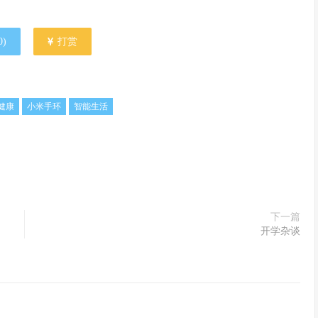
0
)
打赏
健康
小米手环
智能生活
下一篇
开学杂谈