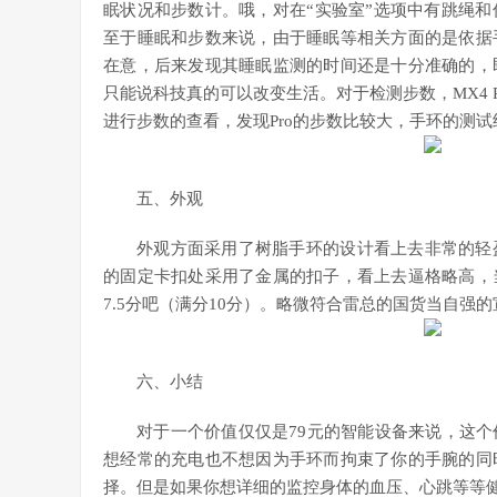
眠状况和步数计。哦，对在“实验室”选项中有跳绳
至于睡眠和步数来说，由于睡眠等相关方面的是依据
在意，后来发现其睡眠监测的时间还是十分准确的，
只能说科技真的可以改变生活。对于检测步数，MX4 
进行步数的查看，发现Pro的步数比较大，手环的测
五、外观
外观方面采用了树脂手环的设计看上去非常的轻
的固定卡扣处采用了金属的扣子，看上去逼格略高，
7.5分吧（满分10分）。略微符合雷总的国货当自强
六、小结
对于一个价值仅仅是79元的智能设备来说，这
想经常的充电也不想因为手环而拘束了你的手腕的同
择。但是如果你想详细的监控身体的血压、心跳等等健