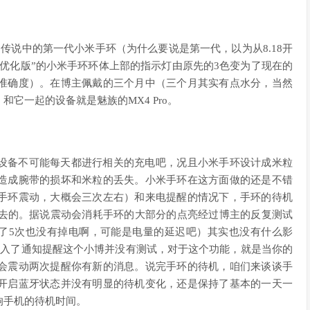
传说中的第一代小米手环（为什么要说是第一代，以为从8.18开
“优化版”的小米手环环体上部的指示灯由原先的3色变为了现在的
准确度）。在博主佩戴的三个月中（三个月其实有点水分，当然
它一起的设备就是魅族的MX4 Pro。
设备不可能每天都进行相关的充电吧，况且小米手环设计成米粒
造成腕带的损坏和米粒的丢失。小米手环在这方面做的还是不错
手环震动，大概会三次左右）和来电提醒的情况下，手环的待机
过去的。据说震动会消耗手环的大部分的点亮经过博主的反复测试
点了5次也没有掉电啊，可能是电量的延迟吧）其实也没有什么影
加入了通知提醒这个小博并没有测试，对于这个功能，就是当你的
会震动两次提醒你有新的消息。说完手环的待机，咱们来谈谈手
开启蓝牙状态并没有明显的待机变化，还是保持了基本的一天一
响手机的待机时间。