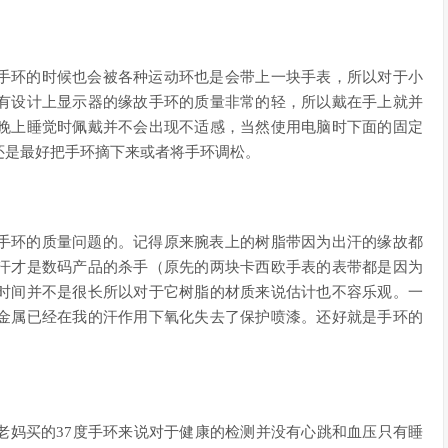
手环的时候也会被各种运动环也是会带上一块手表，所以对于小
有设计上显示器的缘故手环的质量非常的轻，所以戴在手上就并
晚上睡觉时佩戴并不会出现不适感，当然使用电脑时下面的固定
还是最好把手环摘下来或者将手环调松。
手环的质量问题的。记得原来腕表上的树脂带因为出汗的缘故都
汗才是数码产品的杀手（原先的两块卡西欧手表的表带都是因为
时间并不是很长所以对于它树脂的材质来说估计也不容乐观。一
金属已经在我的汗作用下氧化失去了保护喷漆。还好就是手环的
。
老妈买的37度手环来说对于健康的检测并没有心跳和血压只有睡