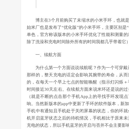
博主在3个月前购买了未缩水的小米手环，也就是
始米厂也是发布了“优化版”的小米手环，主要区别是
单色，官方称该版本的小米手环优化了性能和测量的
除了洗澡和充电时间除外所有的时间我都几乎带着它）和
一、续航方面
为什么第一个方面说说续航呢？作为一个可穿戴
那样的，整天充电的话定会影响其腕带的寿命，从而
的，在每天一个早上七点的智能唤醒（指示灯闪烁＋
时间接近30天左右。在续航方面来说米环还是说的
（就是不断的点击那个手机App上的寻找手环发现
响。当然新版本的app中更新了手环的软件版本，新
手机中有通知且手机处于关闭屏幕的状态，你的环就
机开启蓝牙状态之后的待机情况，手机相比于原来未
充电的状态，所以手机蓝牙的开启与否并不会主要影