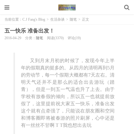
当前位置：
C.J Fang's Blog
>
生活杂谈
>
随笔
>
正文
五一快乐 准备出发！
2016-04-29
分类：
随笔
阅读(3370)
评论(19)
又到月末月初的时候了，发现今年上半
年的假期真的挺多的。从四月的清明再到5月
的劳动节，每一个假期大概都有7天左右。清
明天气还并不是那么的适合出去游玩（踏
青），但是一到五一气温也升了上去。由于
学校有放春假的倾向，所以五一也就提前放
假了，这里提前祝大家五一快乐，准备出发
这个就有点牵强了，只能说在朋友圈和空间
和博客圈即将被春游的照片刷屏，心中还是
有一丝丝不甘啊 T T我也想出去玩