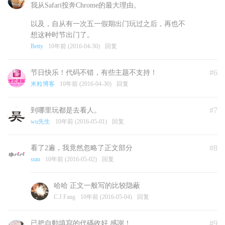
我从Safari投奔Chrome的最大理由。
以及，自从有一次五一假期出门玩过之后，再也不
想这种时节出门了。
Betty
10年前 (2016-04-30)
回复
#6
节日快乐！代码不错，有些主题不支持！
米粒博客
10年前 (2016-04-30)
回复
#7
到哪里玩都是去看人。
wu先生
10年前 (2016-05-01)
回复
#8
看了2遍，我竟然忽略了正文部分
stan
10年前 (2016-05-02)
回复
哈哈 正文一般写的比较隐蔽
C.J Fang
10年前 (2016-05-04)
回复
#9
已把自動填寫的代碼收好,感謝！