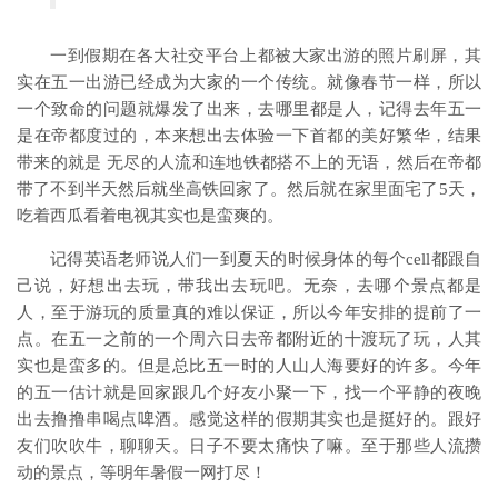
一到假期在各大社交平台上都被大家出游的照片刷屏，其
实在五一出游已经成为大家的一个传统。就像春节一样，所以
一个致命的问题就爆发了出来，去哪里都是人，记得去年五一
是在帝都度过的，本来想出去体验一下首都的美好繁华，结果
带来的就是 无尽的人流和连地铁都搭不上的无语，然后在帝都
带了不到半天然后就坐高铁回家了。然后就在家里面宅了5天，
吃着西瓜看着电视其实也是蛮爽的。
记得英语老师说人们一到夏天的时候身体的每个cell都跟自
己说，好想出去玩，带我出去玩吧。无奈，去哪个景点都是
人，至于游玩的质量真的难以保证，所以今年安排的提前了一
点。在五一之前的一个周六日去帝都附近的十渡玩了玩，人其
实也是蛮多的。但是总比五一时的人山人海要好的许多。今年
的五一估计就是回家跟几个好友小聚一下，找一个平静的夜晚
出去撸撸串喝点啤酒。感觉这样的假期其实也是挺好的。跟好
友们吹吹牛，聊聊天。日子不要太痛快了嘛。至于那些人流攒
动的景点，等明年暑假一网打尽！