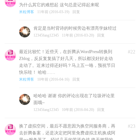
为什么其它的难想起 这句总是记得起来呢
米粒博客
11年前 (2016-03-19)
回复
肯定是当时背诗的时候旁边有漂亮学妹经过
12345fang12345
11年前 (2016-03-20)
回复
#22
最近比较忙！近些天，在折腾从WordPress转换到
Zblog，反反复复搞了好几天，所以都没好好走动
走动了。近来过得还好吗？马上五一咯，预祝节日
快乐哇！ 哈哈……
米粒博客
10年前 (2016-04-16)
回复
哈哈哈 谢谢 你的评论出现在了垃圾评论里
面哦~
12345fang12345
10年前 (2016-04-20)
回复
#23
换了虚拟空间，最后不愿意因为换空间服务商，再
去折腾备案，还是决定把阿里免费虚拟主机换成阿
里ecs服务器了。经过几天的苦逼奋战 终于把我的